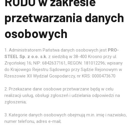
RODO w zakresie
przetwarzania danych
osobowych
1. Administratorem Państwa danych osobowych jest
PRO-
STEEL Sp. z o.o. s.k.
z siedzibą w 38-400 Krosno przy ul.
Zręcińskiej 16; NIP: 6842637161, REGON: 181012296; wpisany
do Krajowego Rejestru Sądowego przy Sądzie Rejonowym w
Rzeszowie XII Wydział Gospodarczy, nr KRS: 0000473670
2. Przekazane dane osobowe przetwarzane będą w celu
realizacji usług, obsługi zgłoszeń i udzielania odpowiedzi na
zgłoszenia;
3. Kategorie danych osobowych obejmują m.in. imię i nazwisko,
numer telefonu, adres e-mail;