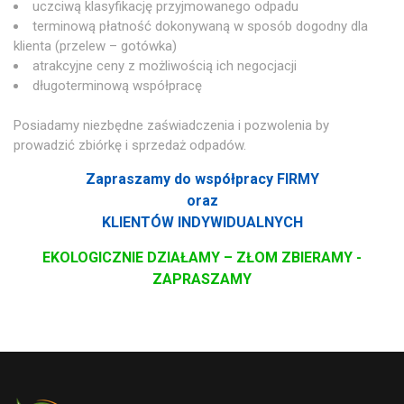
uczciwą klasyfikację przyjmowanego odpadu
terminową płatność dokonywaną w sposób dogodny dla
klienta (przelew – gotówka)
atrakcyjne ceny z możliwością ich negocjacji
długoterminową współpracę
Posiadamy niezbędne zaświadczenia i pozwolenia by
prowadzić zbiórkę i sprzedaż odpadów.
Zapraszamy do współpracy FIRMY
oraz
KLIENTÓW INDYWIDUALNYCH
EKOLOGICZNIE DZIAŁAMY – ZŁOM ZBIERAMY -
ZAPRASZAMY