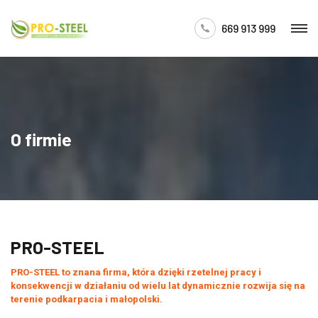
669 913 999
O firmie
PRO-STEEL
PRO-STEEL to znana firma, która dzięki rzetelnej pracy i
konsekwencji w działaniu od wielu lat dynamicznie rozwija się na
terenie podkarpacia i małopolski.