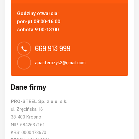
Godziny otwarcia:
pon-pt 08:00-16:00
sobota 9:00-13:00
669 913 999
apasterczyk2@gmail.com
Dane firmy
PRO-STEEL Sp. z o.o. s.k.
ul. Zręcińska 16
38-400 Krosno
NIP: 6842637161
KRS: 0000473670