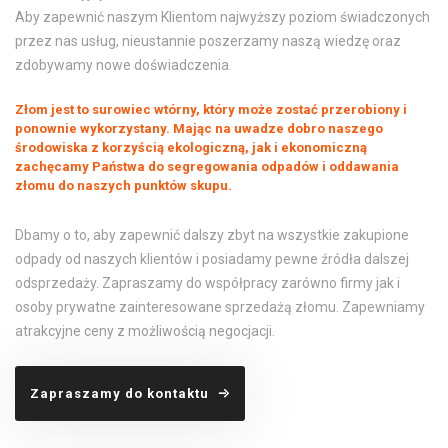
Aby zapewnić naszym Klientom najwyższy poziom świadczonych
przez nas usług, nieustannie poszerzamy naszą wiedzę oraz
zdobywamy nowe doświadczenia.
Złom jest to surowiec wtórny, który może zostać przerobiony i
ponownie wykorzystany. Mając na uwadze dobro naszego
środowiska z korzyścią ekologiczną, jak i ekonomiczną
zachęcamy Państwa do segregowania odpadów i oddawania
złomu do naszych punktów skupu.
Dbamy o to, aby zapewnić dalszy zbyt na wszystkie zakupione
odpady od naszych klientów i posiadamy pewne źródła dalszej
odsprzedaży. Zapraszamy do współpracy zarówno firmy jak i
osoby prywatne zainteresowane sprzedażą złomu. Zapewniamy
atrakcyjne ceny z możliwością negocjacji.
Zapraszamy do kontaktu