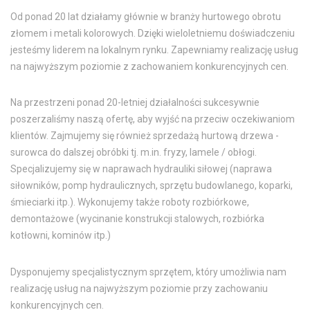
Od ponad 20 lat działamy głównie w branży hurtowego obrotu
złomem i metali kolorowych. Dzięki wieloletniemu doświadczeniu
jesteśmy liderem na lokalnym rynku. Zapewniamy realizację usług
na najwyższym poziomie z zachowaniem konkurencyjnych cen.
Na przestrzeni ponad 20-letniej działalności sukcesywnie
poszerzaliśmy naszą ofertę, aby wyjść na przeciw oczekiwaniom
klientów. Zajmujemy się również sprzedażą hurtową drzewa -
surowca do dalszej obróbki tj. m.in. fryzy, lamele / obłogi.
Specjalizujemy się w naprawach hydrauliki siłowej (naprawa
siłowników, pomp hydraulicznych, sprzętu budowlanego, koparki,
śmieciarki itp.). Wykonujemy także roboty rozbiórkowe,
demontażowe (wycinanie konstrukcji stalowych, rozbiórka
kotłowni, kominów itp.)
Dysponujemy specjalistycznym sprzętem, który umożliwia nam
realizację usług na najwyższym poziomie przy zachowaniu
konkurencyjnych cen.