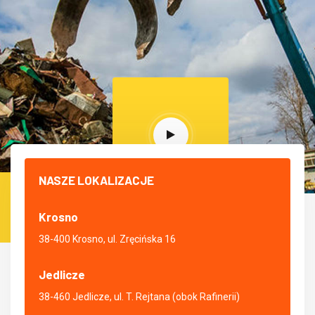
NASZE LOKALIZACJE
Zobacz jak
Krosno
pracujemy!
38-400 Krosno, ul. Zręcińska 16
Jedlicze
38-460 Jedlicze, ul. T. Rejtana (obok Rafinerii)