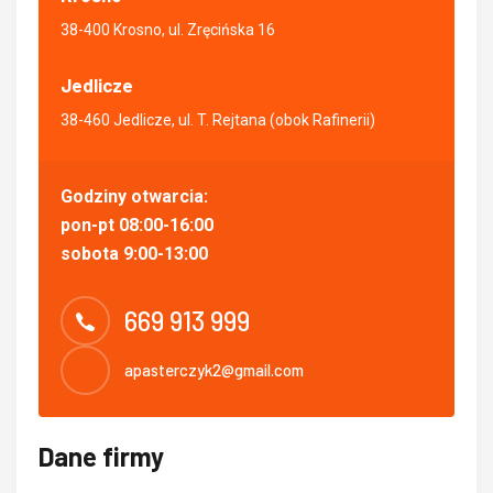
38-400 Krosno, ul. Zręcińska 16
Jedlicze
38-460 Jedlicze, ul. T. Rejtana (obok Rafinerii)
Godziny otwarcia:
pon-pt 08:00-16:00
sobota 9:00-13:00
669 913 999
apasterczyk2@gmail.com
Dane firmy